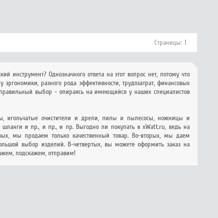
Страницы:
1
ий инструмент? Однозначного ответа на этот вопрос нет, потому что
у эргономики, разного рода эффективности, трудозатрат, финансовых
ь правильный выбор - опираясь на имеющийся у наших специалистов
ты, игольчатые очистители и дрели, пилы и пылесосы, ножницы и
анги и пр., и пр., и пр. Выгодно ли покупать в xWatt.ru, ведь на
вых, мы продаем только качественный товар. Во-вторых, мы даем
ольшой выбор изделий. В-четвертых, вы можете оформить заказ на
кажем, подскажем, отправим!