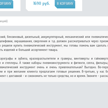
1690 руб.
зиций)
ский, бензиновый, дизельный, аккумуляторный, механический или пневматическ
лифовки, окрашивания, сверления и т.д. должен рассматриваться через призм
вы решили купить пневматический инструмент, мы готовы помочь вам сделат
ть изделий и большой ассортимент товара.
эрографы и зубила, краскораспылители и граверы, винтоверты и гайковер
и степлеры. А также наборы пневмоинструмента и фитинги, сопла, фильтры, шл
невматический инструмент очень и очень привлекательная? Выгодно. Во-пер
ии и при желании клиента предлагаем готовые решения. В-третьих, у нас б
ент с доставкой - и сэкономить не только средства, но и время. Звоните - расс