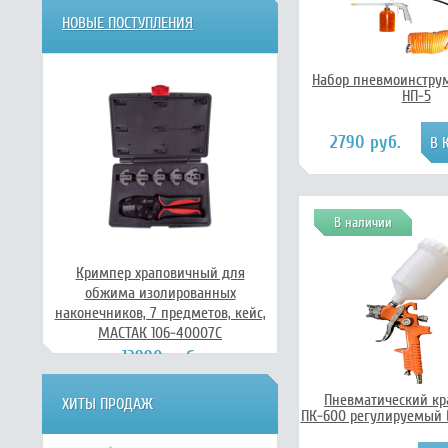
НОВЫЕ ПОСТУПЛЕНИЯ
Набор пневмоинстру
НП-5
2790 руб.
В наличии
Кримпер храповичный для
обжима изолированных
наконечников, 7 предметов, кейс,
МАСТАК 106-40007C
13990 руб.
Пневматический кр
ХИТЫ ПРОДАЖ
ПК-600 регулируемый В