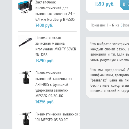
Заклепочник
1590 руб.
пневматический для
вытяжных заклепок 2,4 -
6,4 мм Nordberg NP6505
7400 руб.
Показано:
1 - 6
из
6
(по
Пневматическая
зачистная машина,
Что выбрать: электриче
игольчатая, MIGHTY SEVEN
каждый случай резки, ш
вложений и т.п. Если 
SN-1288
опыт, разумную стоимос
13290 руб.
Что мы предлагаем? А
Пневматический
шлифмашины, трещотки 
вытяжной заклепочник
"развалах" цена на п
AHR-101S с функцией
бесплатные консультац
удержания заклепки
пневматический инструм
MESSER 05-30-102
14256 руб.
Пневматический вытяжной заклепочник AHR-
101 MESSER 05-30-101