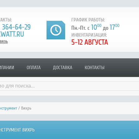
АКТЫ:
ГРАФИК РАБОТЫ:
) 364-64-29
10
00
17
00
Пн.-Пт. с
до
WATT.RU
ИНВЕНТАРИЗАЦИЯ:
5-12 АВГУСТА
вязь
МПАНИИ
ОПЛАТА
ДОСТАВКА
КОНТАКТЫ
нструмент
/ Вихрь
НСТРУМЕНТ ВИХРЬ