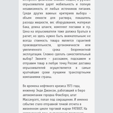
опрыскиватели дарят мобильность и полную
независимость от любых источников питания.
Среди других важных критериев выбора -
объем емкости для раствора, показатель
расхода жидкости, вес оборудования, материал
бака, длина штанги, комплект поставки и пр.
Цена на опрыскиватели тоже должна браться в
расчет, но здесь нужно быть внимательным: не
всегда стоимость товара является гарантией
производительности, эргономичности или
увеличенного срока безремонтной
эксплуатации. Сложно сделать самостоятельный
выбор? Звоните - расскажем, подскажем и
отправим товар в любую точку России: доставка
опрыскивателей осуществляется в самые
кратчайшие сроки лучшими транспортными
компаниями страны.
Во времена нефтяного кризиса 1973 года,
инженер Энди Джонсон, работавший в бюро
автокомпании городка Фоксборо, штат
Массачусетс, попал под сокращение. И именно
событие стало отправной точкой отсчета в
жизненном цикле торговой марки PATRIOT. На