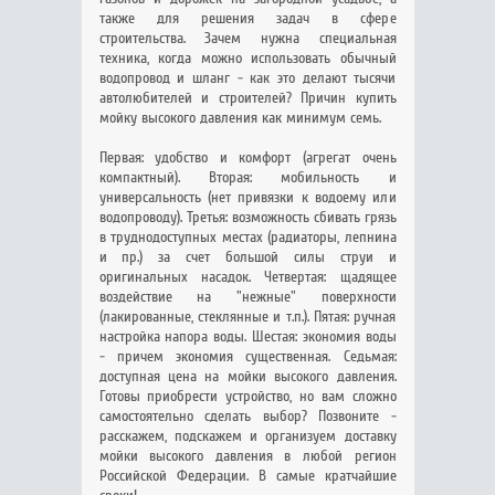
также для решения задач в сфере
строительства. Зачем нужна специальная
техника, когда можно использовать обычный
водопровод и шланг - как это делают тысячи
автолюбителей и строителей? Причин купить
мойку высокого давления как минимум семь.
Первая: удобство и комфорт (агрегат очень
компактный). Вторая: мобильность и
универсальность (нет привязки к водоему или
водопроводу). Третья: возможность сбивать грязь
в труднодоступных местах (радиаторы, лепнина
и пр.) за счет большой силы струи и
оригинальных насадок. Четвертая: щадящее
воздействие на "нежные" поверхности
(лакированные, стеклянные и т.п.). Пятая: ручная
настройка напора воды. Шестая: экономия воды
- причем экономия существенная. Седьмая:
доступная цена на мойки высокого давления.
Готовы приобрести устройство, но вам сложно
самостоятельно сделать выбор? Позвоните -
расскажем, подскажем и организуем доставку
мойки высокого давления в любой регион
Российской Федерации. В самые кратчайшие