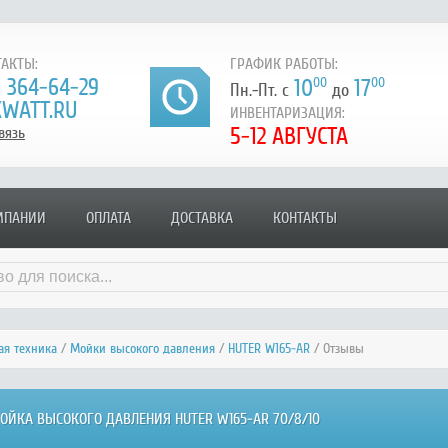
АКТЫ:
ГРАФИК РАБОТЫ:
) 364-64-29
10
00
17
00
Пн.-Пт. с
до
WATT.RU
ИНВЕНТАРИЗАЦИЯ:
5-12 АВГУСТА
вязь
МПАНИИ
ОПЛАТА
ДОСТАВКА
КОНТАКТЫ
я техника
/
Мойки высокого давления
/
HUTER W165-AR
/ Отзывы
ОЙКА ВЫСОКОГО ДАВЛЕНИЯ HUTER W165-AR 70/8/10