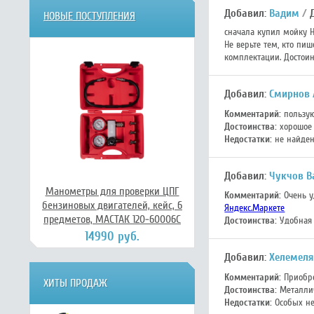
Добавил:
Вадим
Д
НОВЫЕ ПОСТУПЛЕНИЯ
сначала купил мойку Hu
Не верьте тем, кто пи
комплектации. Достоин
Добавил:
Смирнов 
Комментарий:
пользуюс
Достоинства:
хорошое
Недостатки:
не найде
Добавил:
Чукчов 
Манометры для проверки ЦПГ
Комментарий:
Очень у
бензиновых двигателей, кейс, 6
Яндекс.Маркете
предметов, МАСТАК 120-60006C
Достоинства:
Удобная 
14990 руб.
Добавил:
Хелемеля
Комментарий:
Приобре
ХИТЫ ПРОДАЖ
Достоинства:
Металлич
Недостатки:
Особых не