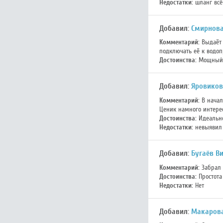
Недостатки:
шланг всё-
Добавил:
Смирнова
Комментарий:
Выдаёт 
подключать её к водоп
Достоинства:
Мощный н
Добавил:
Яровиков
Комментарий:
В начал
Ценик намного интерес
Достоинства:
Идеально
Недостатки:
невыявил
Добавил:
Бугаёв В
Комментарий:
Забрал 
Достоинства:
Простота 
Недостатки:
Нет
Добавил:
Макарова