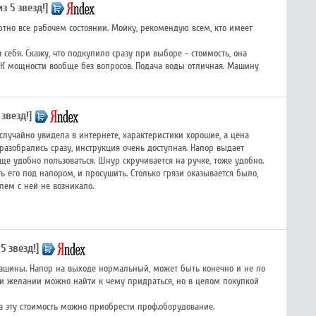
из 5 звезд!]
ютно все рабочем состоянии. Мойку, рекомендую всем, кто имеет
себя. Скажу, что подкупило сразу при выборе - стоимость, она
) К мощности вообще без вопросов. Подача воды отличная. Машину
 звезд!]
 случайно увидела в интернете, характеристики хорошие, а цена
азобрались сразу, инструкция очень доступная. Напор выдает
ще удобно пользоваться. Шнур скручивается на ручке, тоже удобно.
 его под напором, и просушить. Столько грязи оказывается было,
лем с ней не возникало.
 5 звезд!]
машины. Напор на выходе нормальный, может быть конечно и не по
При желании можно найти к чему придраться, но в целом покупкой
за эту стоимость можно приобрести проф.оборудование.