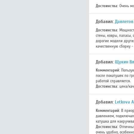
Достоинства:
Очень мо
Добавил:
Давлетов
Достоинства:
Мощность
стены, ковры, паласы,
дорогие модели других
качественную сборку - 
Добавил:
Щукин Вл
Комментарий:
Пользую
после покатушек по гр
работой справляется.
Достоинства:
цена/кач
Добавил:
Letkova A
Комментарий:
В приор
давлением, подключала
катушка для накручива
Достоинства:
Отличный
очень удобно, особенн