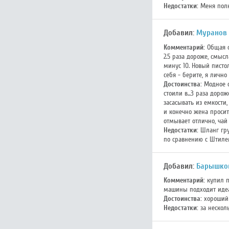
Недостатки:
Меня полн
Добавил:
Муранов
Комментарий:
Общая оц
2.5 раза дороже, смыс
минус 10. Новый писто
себя - берите, я лично
Достоинства:
Модное с
стоили в...3 раза дор
засасывать из емкости
и конечно жена просит
отмывает отлично, чай 
Недостатки:
Шланг груб
по сравнению с Штилем
Добавил:
Барышко
Комментарий:
купил п
машины подходит иде
Достоинства:
хороший 
Недостатки:
за нескол