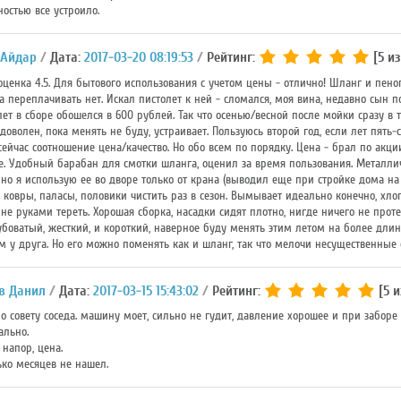
остью все устроило.
 Айдар
Дата:
2017-03-20 08:19:53
Рейтинг:
[5 из
енка 4.5. Для бытового использования с учетом цены - отлично! Шланг и пеноген
ла переплачивать нет. Искал пистолет к ней - сломался, моя вина, недавно сын
лет в сборе обошелся в 600 рублей. Так что осенью/весной после мойки сразу 
 доволен, пока менять не буду, устраивает. Пользуюсь второй год, если лет пять
ейчас соотношение цена/качество. Но обо всем по порядку. Цена - брал по акци
оже. Удобный барабан для смотки шланга, оценил за время пользования. Металл
, но я использую ее во дворе только от крана (выводил еще при стройке дома н
 ковры, паласы, половики чистить раз в сезон. Вымывает идеально конечно, хл
не руками тереть. Хорошая сборка, насадки сидят плотно, нигде ничего не проте
оватый, жесткий, и короткий, наверное буду менять этим летом на более длинн
 у друга. Но его можно поменять как и шланг, так что мелочи несущественные 
в Данил
Дата:
2017-03-15 15:43:02
Рейтинг:
[5 и
о совету соседа. машину моет, сильно не гудит, давление хорошее и при заборе 
ально.
напор, цена.
ько месяцев не нашел.