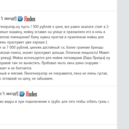
 5 звезд!]
ератор..ну пусть 1 500 рублей к цене, все равно аналоги стоят в 2-
 помыл машину, мойку оставил на улице и прихватило его в ночь в
в теплое помещение! Кому нужна простая и практичная мойка для
-семь прослужит уже хорошо:-)
и за 7 000 рублей, ценник достойный т.к. более громкие бренды
ическая помпа, значит прослужит дольше. Отличная мощность! Может
а улицу). Мойка используется для мойки легковушки (Лада Приора) ну
опушкой там не вычистить. Пробовал мыть окна дома снаружи -
кает и не болтается.
ый и мягкий. Пеногенератор не понравился, пена не очень густая,
с оглядкой на цену, не забываем.
з 5 звезд!]
из ведра и при подключении к трубе. для того чтобы отбить грязь с