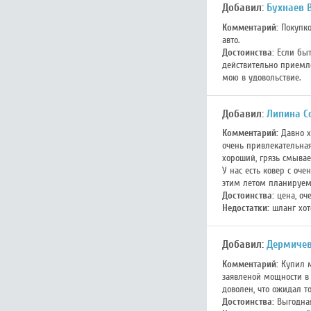
Добавил:
Бухнаев 
Комментарий:
Покупко
авто.
Достоинства:
Если быт
действительно приемле
мою в удовольствие.
Добавил:
Липина С
Комментарий:
Давно х
очень привлекательная
хороший, грязь смывае
У нас есть ковер с оч
этим летом планируем 
Достоинства:
цена, оч
Недостатки:
шланг хот
Добавил:
Дермичев
Комментарий:
Купил м
заявленой мощности в 
доволен, что ожидал т
Достоинства:
Выгодная