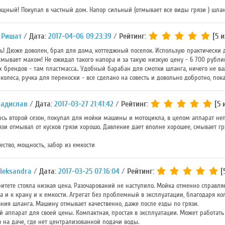
щный! Покупал в частный дом. Напор сильный (отмывает все виды грязи ) шланг 
 Ришат
Дата:
2017-04-06 09:23:39
Рейтинг:
[5 и
! Дюже доволен, брал для дома, коттеджный поселок. Использую практически дл
 смывает махом! Не ожидал такого напора и за такую низкую цену - 6 700 рубл
 брендов - там пластмасса.. Удобный барабан для смотки шланга, ничего не ва
колеса, ручка для переноски - все сделано на совесть и довольно добротно, пока
адислав
Дата:
2017-03-27 21:41:42
Рейтинг:
[5 
сь второй сезон, покупал для мойки машины и мотоцикла, в целом аппарат неп
язи отмывал от кусков грязи хорошо. Давление дает вполне хорошее, смывает гр
ество, мощность, забор из емкости
leksandra
Дата:
2017-03-25 07:16:04
Рейтинг:
[5
итете стояла низкая цена. Разочарований не наступило. Мойка отменно справля
 и к крану и к емкости. Агрегат без проблемный в эксплуатации, благодаря ко
ния шланга. Машину отмывает качественно, даже после езды по грязи.
 аппарат для своей цены. Компактная, простая в эксплуатации. Может работать н
о на даче, где нет централизованной подачи воды.