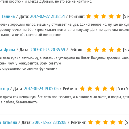
таки короткий и слегда дубовый, но это всё не критично.
 Галина
Дата:
2017-02-27 21:38:54
Рейтинг:
[5 и
очень хорошый напор, машыну отмывает на ура. Единственное но, лучше до куп
роводу, бочки на 30 литров хватает помыть легковушку. Да и по цене она деше
апор и не обязательный водопровод
а Ирина
Дата:
2017-01-23 20:35:59
Рейтинг:
[5 
е лета купил автомойку, в магазине уговорили на Huter. Покупкой доволен, кач
ней, чем у конкурентов. Всем советую
 справляется со своими функциями
иктор
Дата:
2017-01-23 19:05:05
Рейтинг:
[5 из 5
у друга как ненужную. Все лето пользовался, и машину мыл часто, и ковры, даж
в работе, безотказность
 Татьяна
Дата:
2016-12-22 23:15:08
Рейтинг:
[5 