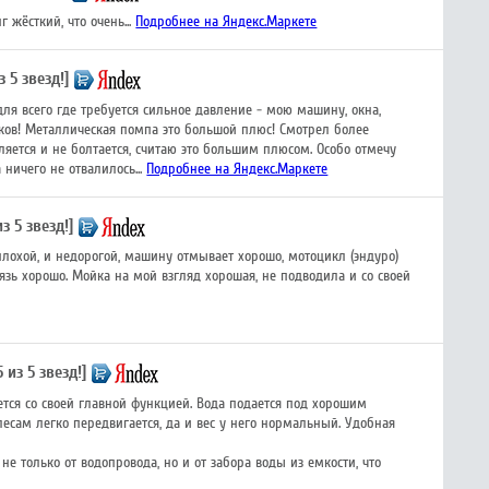
жёсткий, что очень...
Подробнее на Яндекс.Маркете
з 5 звезд!]
я всего где требуется сильное давление - мою машину, окна,
иков! Металлическая помпа это большой плюс! Смотрел более
ляется и не болтается, считаю это большим плюсом. Особо отмечу
 ничего не отвалилось...
Подробнее на Яндекс.Маркете
из 5 звезд!]
лохой, и недорогой, машину отмывает хорошо, мотоцикл (эндуро)
язь хорошо. Мойка на мой взгляд хорошая, не подводила и со своей
 из 5 звезд!]
ется со своей главной функцией. Вода подается под хорошим
лесам легко передвигается, да и вес у него нормальный. Удобная
е только от водопровода, но и от забора воды из емкости, что