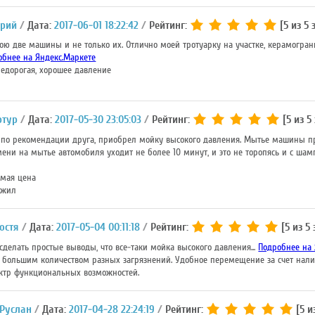
Юрий
Дата:
2017-06-01 18:22:42
Рейтинг:
[5 из 5 
ою две машины и не только их. Отлично моей тротуарку на участке, керамогран
обнее на Яндекс.Маркете
едорогая, хорошее давление
ртур
Дата:
2017-05-30 23:05:03
Рейтинг:
[5 из 5 
 по рекомендации друга, приобрел мойку высокого давления. Мытье машины пр
мени на мытье автомобиля уходит не более 10 минут, и это не торопясь и с шамп
мая цена
ужил
остя
Дата:
2017-05-04 00:11:18
Рейтинг:
[5 из 5 
делать простые выводы, что все-таки мойка высокого давления...
Подробнее на 
 большим количеством разных загрязнений. Удобное перемещение за счет нали
ктр функциональных возможностей.
Руслан
Дата:
2017-04-28 22:24:19
Рейтинг:
[5 и