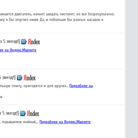
мается двигатель, начнет заедать пистолет, но все безрезультатно.
ушку я бы опустил ниже Да, и побольше бы разных насадок в
з 5 звезд!]
ее на Яндекс.Маркете
5 звезд!]
ьную плиту, пригодится и для других...
Подробнее на
ая
з 5 звезд!]
 подаваемое мойкой,...
Подробнее на Яндекс.Маркете