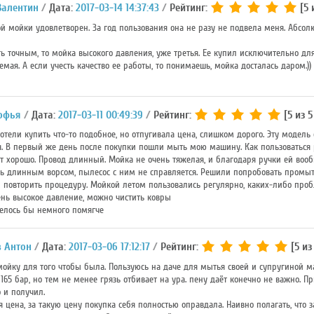
Валентин
Дата:
2017-03-14 14:37:43
Рейтинг:
[5 
й мойки удовлетворен. За год пользования она не разу не подвела меня. Абсол
ь точным, то мойка высокого давления, уже третья. Ее купил исключительно для 
мая. А если учесть качество ее работы, то понимаешь, мойка досталась даром.)
офья
Дата:
2017-03-11 00:49:39
Рейтинг:
[5 из 5
отели купить что-то подобное, но отпугивала цена, слишком дорого. Эту модель
. В первый же день после покупки пошли мыть мою машину. Как пользоваться р
т хорошо. Провод длинный. Мойка не очень тяжелая, и благодаря ручки ей вооб
ень длинным ворсом, пылесос с ним не справляется. Решили попробовать промыть
повторить процедуру. Мойкой летом пользовались регулярно, каких-либо проб
ень высокое давление, можно чистить ковры
елось бы немного помягче
 Антон
Дата:
2017-03-06 17:12:17
Рейтинг:
[5 из
ойку для того чтобы была. Пользуюсь на даче для мытья своей и супругиной 
165 бар, но тем не менее грязь отбивает на ура. пену даёт конечно не важно. 
о и получил.
 цена, за такую цену покупка себя полностью оправдала. Наивно полагать, что 