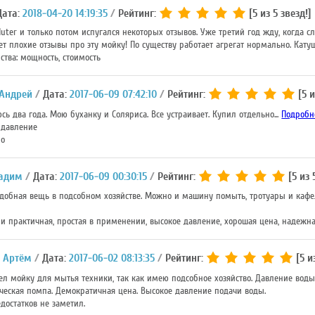
ата:
2018-04-20 14:19:35
Рейтинг:
[5 из 5 звезд!]
ter и только потом испугался некоторых отзывов. Уже третий год жду, когда сло
шет плохие отзывы про эту мойку! По существу работает агрегат нормально. Кат
ства: мощность, стоимость
Андрей
Дата:
2017-06-09 07:42:10
Рейтинг:
[5 и
ь два года. Мою буханку и Соляриса. Все устраивает. Купил отдельно...
Подробн
 давление
но
Вадим
Дата:
2017-06-09 00:30:15
Рейтинг:
[5 из 
добная вещь в подсобном хозяйстве. Можно и машину помыть, тротуары и кафел
и практичная, простая в применении, высокое давление, хорошая цена, надежн
 Артём
Дата:
2017-06-02 08:13:35
Рейтинг:
[5 и
л мойку для мытья техники, так как имею подсобное хозяйство. Давление воды,
еская помпа. Демократичная цена. Высокое давление подачи воды.
достатков не заметил.