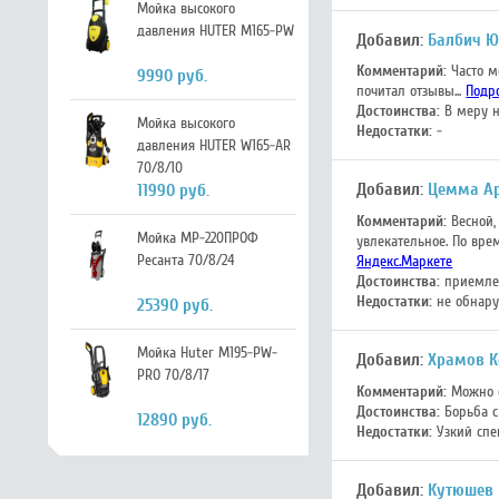
Мойка высокого
давления HUTER M165-PW
Добавил:
Балбич 
Комментарий:
Часто м
9990 руб.
почитал отзывы...
Подр
Достоинства:
В меру н
Мойка высокого
Недостатки:
-
давления HUTER W165-AR
70/8/10
Добавил:
Цемма А
11990 руб.
Комментарий:
Весной,
Мойка МР-220ПРОФ
увлекательное. По вре
Ресанта 70/8/24
Яндекс.Маркете
Достоинства:
приемле
Недостатки:
не обнар
25390 руб.
Мойка Huter M195-PW-
Добавил:
Храмов К
PRO 70/8/17
Комментарий:
Можно с
Достоинства:
Борьба с
12890 руб.
Недостатки:
Узкий спе
Добавил:
Кутюшев 