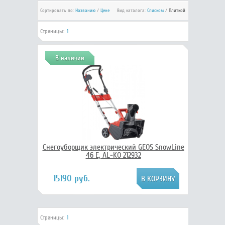
Сортировать по:
Названию
/
Цене
Вид каталога:
Списком
/
Плиткой
Страницы:
1
В наличии
Снегоуборщик электрический GEOS SnowLine
46 E, AL-KO 212932
15190 руб.
Страницы:
1