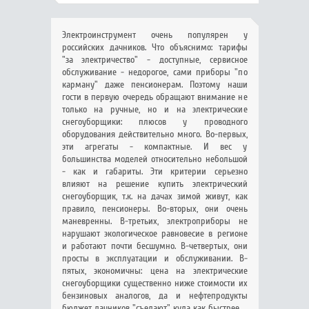
Электроинструмент очень популярен у
российских дачников. Что объяснимо: тарифы
"за электричество" - доступные, сервисное
обслуживание - недорогое, сами приборы "по
карману" даже пенсионерам. Поэтому наши
гости в первую очередь обращают внимание не
только на ручные, но и на электрические
снегоуборщики: плюсов у проводного
оборудования действительно много. Во-первых,
эти агрегаты - компактные. И вес у
большинства моделей относительно небольшой
- как и габариты. Эти критерии серьезно
влияют на решение купить электрический
снегоуборщик, т.к. на дачах зимой живут, как
правило, пенсионеры. Во-вторых, они очень
маневренны. В-третьих, электроприборы не
нарушают экологическое равновесие в регионе
и работают почти бесшумно. В-четвертых, они
просты в эксплуатации и обслуживании. В-
пятых, экономичны: цена на электрические
снегоуборщики существенно ниже стоимости их
бензиновых аналогов, да и нефтепродукты
бюджет дачников "съедают" куда как быстрее.