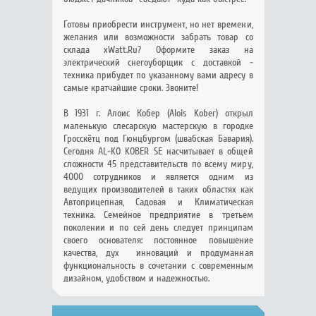
Готовы приобрести инструмент, но нет времени,
желания или возможности забрать товар со
склада xWatt.Ru? Оформите заказ на
электрический снегоуборщик с доставкой -
техника прибудет по указанному вами адресу в
самые кратчайшие сроки. Звоните!
В 1931 г. Алоис Кобер (Alois Kober) открыл
маленькую слесарскую мастерскую в городке
Гроcскётц под Гюнцбургом (швабская Бавария).
Сегодня AL-KO KOBER SE насчитывает в общей
сложности 45 представительств по всему миру,
4000 сотрудников и является одним из
ведущих производителей в таких областях как
Автоприцепная, Садовая и Климатическая
техника. Семейное предприятие в третьем
поколении и по сей день следует принципам
своего основателя: постоянное повышение
качества, дух инноваций и продуманная
функциональность в сочетании с современным
дизайном, удобством и надежностью.