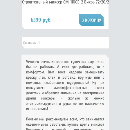
Строительный миксер СМ-1100Э-2 Вихрь 72/20/2
6390 руб.
Страницы:
1
Человек очень интересное существо: ему лишь
бы не работать. А если уж работать, то с
комфортом. Вам тоже надоело замешивать
краску, лак, клей и ротбанд вручную или с
помощью слабенького шуруповерта? Ну так
возмутитесь малоэффективностью своих
действий и обратите внимание на электричекие
дрели миксеры - сколько ж можно
электроинструмент и руки не по назначению
использовать!
Почему мы рекомендуем всем, кто занимается
отделочными работами, купить дрель миксер?
Во-первых, мощный инструмент со