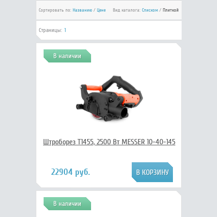
Сортировать по:
Названию
/
Цене
Вид каталога:
Списком
/
Плиткой
Страницы:
1
В наличии
Штроборез T1455, 2500 Вт MESSER 10-40-145
22904 руб.
В наличии