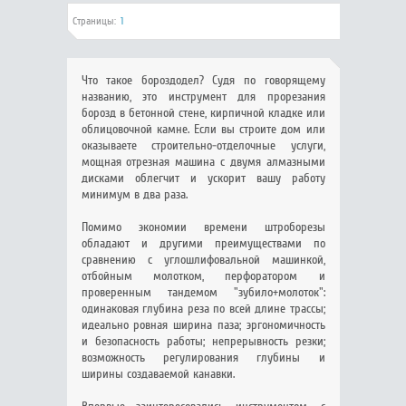
Страницы:
1
Что такое бороздодел? Судя по говорящему
названию, это инструмент для прорезания
борозд в бетонной стене, кирпичной кладке или
облицовочной камне. Если вы строите дом или
оказываете строительно-отделочные услуги,
мощная отрезная машина с двумя алмазными
дисками облегчит и ускорит вашу работу
минимум в два раза.
Помимо экономии времени штроборезы
обладают и другими преимуществами по
сравнению с углошлифовальной машинкой,
отбойным молотком, перфоратором и
проверенным тандемом "зубило+молоток":
одинаковая глубина реза по всей длине трассы;
идеально ровная ширина паза; эргономичность
и безопасность работы; непрерывность резки;
возможность регулирования глубины и
ширины создаваемой канавки.