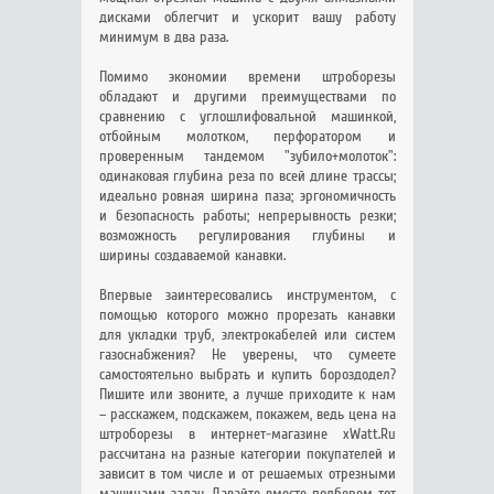
дисками облегчит и ускорит вашу работу
минимум в два раза.
Помимо экономии времени штроборезы
обладают и другими преимуществами по
сравнению с углошлифовальной машинкой,
отбойным молотком, перфоратором и
проверенным тандемом "зубило+молоток":
одинаковая глубина реза по всей длине трассы;
идеально ровная ширина паза; эргономичность
и безопасность работы; непрерывность резки;
возможность регулирования глубины и
ширины создаваемой канавки.
Впервые заинтересовались инструментом, с
помощью которого можно прорезать канавки
для укладки труб, электрокабелей или систем
газоснабжения? Не уверены, что сумеете
самостоятельно выбрать и купить бороздодел?
Пишите или звоните, а лучше приходите к нам
– расскажем, подскажем, покажем, ведь цена на
штроборезы в интернет-магазине xWatt.Ru
рассчитана на разные категории покупателей и
зависит в том числе и от решаемых отрезными
машинами задач. Давайте вместе подберем тот