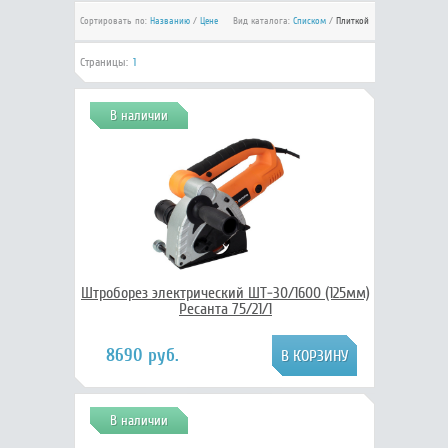
Сортировать по:
Названию
/
Цене
Вид каталога:
Списком
/
Плиткой
Страницы:
1
В наличии
Штроборез электрический ШТ-30/1600 (125мм)
Ресанта 75/21/1
8690 руб.
В наличии