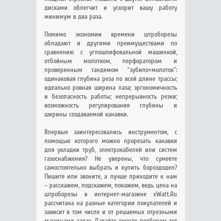
дисками облегчит и ускорит вашу работу
минимум в два раза.
Помимо экономии времени штроборезы
обладают и другими преимуществами по
сравнению с углошлифовальной машинкой,
отбойным молотком, перфоратором и
проверенным тандемом "зубило+молоток":
одинаковая глубина реза по всей длине трассы;
идеально ровная ширина паза; эргономичность
и безопасность работы; непрерывность резки;
возможность регулирования глубины и
ширины создаваемой канавки.
Впервые заинтересовались инструментом, с
помощью которого можно прорезать канавки
для укладки труб, электрокабелей или систем
газоснабжения? Не уверены, что сумеете
самостоятельно выбрать и купить бороздодел?
Пишите или звоните, а лучше приходите к нам
– расскажем, подскажем, покажем, ведь цена на
штроборезы в интернет-магазине xWatt.Ru
рассчитана на разные категории покупателей и
зависит в том числе и от решаемых отрезными
машинами задач. Давайте вместе подберем тот