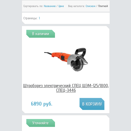
Сортировать по:
Названию
/
Цене
Вид каталога:
Списком
/
Плиткой
Страницы:
1
В наличии
Штроборез электрический СПЕЦ ШЭМ-125/1800,
СПЕЦ-3446
6890 руб.
Уточняйте