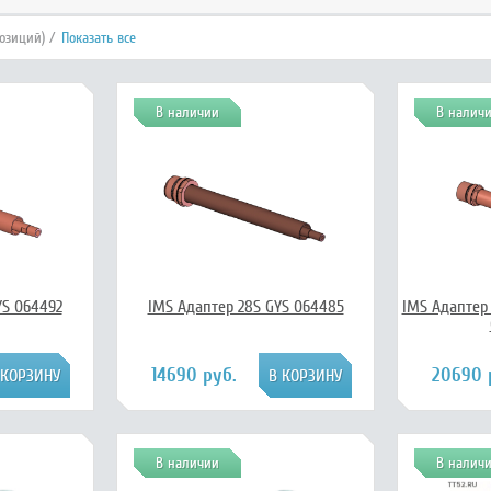
позиций) /
Показать все
В наличии
В налич
YS 064492
IMS Адаптер 28S GYS 064485
IMS Адаптер
14690 руб.
20690 
В наличии
В налич