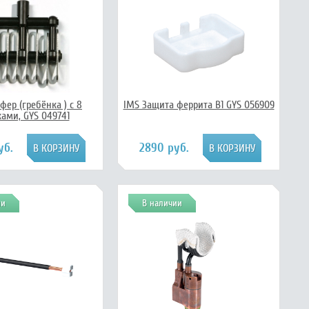
фер (гребёнка ) с 8
IMS Защита феррита B1 GYS 056909
ами, GYS 049741
уб.
2890 руб.
ии
В наличии