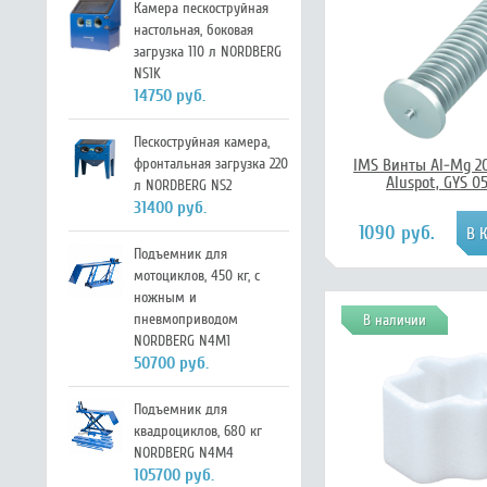
Камера пескоструйная
настольная, боковая
загрузка 110 л NORDBERG
NS1K
14750 руб.
Пескоструйная камера,
фронтальная загрузка 220
IMS Винты Al-Mg 2
Aluspot, GYS 0
л NORDBERG NS2
31400 руб.
1090 руб.
Подъемник для
мотоциклов, 450 кг, с
ножным и
пневмоприводом
В наличии
NORDBERG N4M1
50700 руб.
Подъемник для
квадроциклов, 680 кг
NORDBERG N4M4
105700 руб.