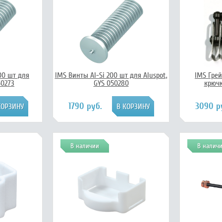
00 шт для
IMS Винты Al-Si 200 шт для Aluspot,
IMS Грей
50273
GYS 050280
крючк
1790 руб.
3090 р
В наличии
В налич