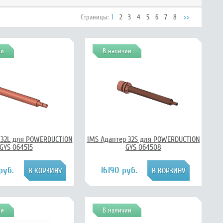
Страницы:
1
2
3
4
5
6
7
8
>>
ии
В наличии
 32L для POWERDUCTION
IMS Адаптер 32S для POWERDUCTION
GYS 064515
GYS 064508
руб.
16190 руб.
ии
В наличии