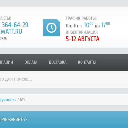
АКТЫ:
ГРАФИК РАБОТЫ:
) 364-64-29
10
00
17
00
Пн.-Пт. с
до
WATT.RU
ИНВЕНТАРИЗАЦИЯ:
5-12 АВГУСТА
вязь
МПАНИИ
ОПЛАТА
ДОСТАВКА
КОНТАКТЫ
орудование
/ GYS
РУДОВАНИЕ GYS