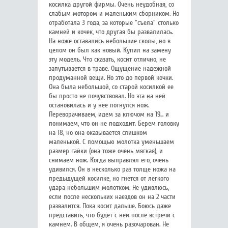
косилка другой фирмы. Очень неудобная, со
слабым мотором и маленьким сборником. Но
отработала 3 года, за которые "съела" столько
камней и кочек, что другая бы развалилась.
На ноже оставались небольшие сколы, но в
целом он был как новый. Купил на замену
эту модель. Что сказать, косит отлично, не
запутывается в траве. Ощущение надежной
продуманной вещи. Но это до первой кочки.
Она была небольшой, со старой косилкой ее
бы просто не почувствовал. Но эта на ней
остановилась и у нее погнулся нож.
Переворачиваем, идем за ключом на 19... и
понимаем, что он не подходит. Берем головку
на 18, но она оказывается слишком
маленькой. С помощью молотка уменьшаем
размер гайки (она тоже очень мягкая), и
снимаем нож. Когда выправлял его, очень
удивился. Он в несколько раз толще ножа на
предыдущей косилке, но гнется от легкого
удара небольшим молотком. Не удивлюсь,
если после нескольких наездов он на 2 части
развалится. Пока косит дальше. Боюсь даже
представить, что будет с ней после встречи с
камнем. В общем, я очень разочарован. Не