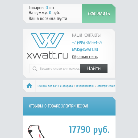
Товаров:
0
шт.
На сумму:
руб.
0
Ваша корзина пуста
НАШИ КОНТАКТЫ:
+7 (495) 364-64-29
MSK@XWATT.RU
Обратная связь
Техника для дачи и огорода
/
Газонокосилки
/
Электрические
/
AL-KO Comfort 40 E
/ Отзывы
ОТЗЫВЫ О ТОВАРЕ ЭЛЕКТРИЧЕСКАЯ
ГАЗОНОКОСИЛКА AL-KO GEOS COMFORT 40 Е 212858
17790
руб.