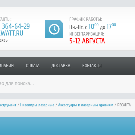
АКТЫ:
ГРАФИК РАБОТЫ:
) 364-64-29
10
00
17
00
Пн.-Пт. с
до
WATT.RU
ИНВЕНТАРИЗАЦИЯ:
5-12 АВГУСТА
вязь
МПАНИИ
ОПЛАТА
ДОСТАВКА
КОНТАКТЫ
нструмент
/
Нивелиры лазерные
/
Аксессуары к лазерным уровням
/ РЕСАНТА