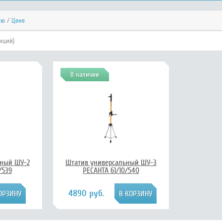
ию
/
Цене
зиций)
В наличии
ьный ШУ-2
Штатив универсальный ШУ-3
/539
РЕСАНТА 61/10/540
4890 руб.