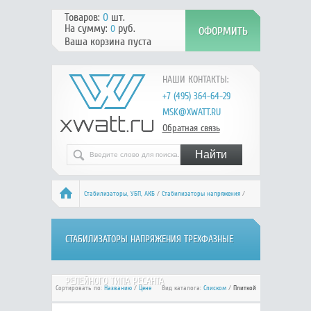
Товаров:
0
шт.
На сумму:
руб.
0
Ваша корзина пуста
НАШИ КОНТАКТЫ:
+7 (495) 364-64-29
MSK@XWATT.RU
Обратная связь
Стабилизаторы, УБП, АКБ
/
Стабилизаторы напряжения
/
Релейного типа 380В
/ РЕСАНТА
СТАБИЛИЗАТОРЫ НАПРЯЖЕНИЯ ТРЕХФАЗНЫЕ
РЕЛЕЙНОГО ТИПА РЕСАНТА
Сортировать по:
Названию
/
Цене
Вид каталога:
Списком
/
Плиткой