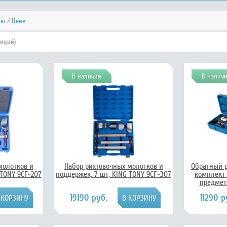
ию
/
Цене
зиций)
В наличии
В налич
молотков и
Набор рихтовочных молотков и
Обратный 
 TONY 9CF-207
поддержек, 7 шт, KING TONY 9CF-307
комплект 
предмет
19190 руб.
11290 р