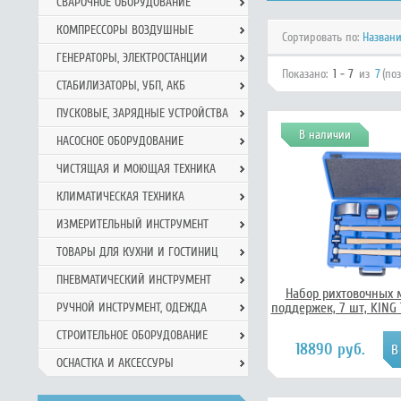
СВАРОЧНОЕ ОБОРУДОВАНИЕ
КОМПРЕССОРЫ ВОЗДУШНЫЕ
Сортировать по:
Назван
ГЕНЕРАТОРЫ, ЭЛЕКТРОСТАНЦИИ
Показано:
1 - 7
из
7
(по
СТАБИЛИЗАТОРЫ, УБП, АКБ
ПУСКОВЫЕ, ЗАРЯДНЫЕ УСТРОЙСТВА
В наличии
НАСОСНОЕ ОБОРУДОВАНИЕ
ЧИСТЯЩАЯ И МОЮЩАЯ ТЕХНИКА
КЛИМАТИЧЕСКАЯ ТЕХНИКА
ИЗМЕРИТЕЛЬНЫЙ ИНСТРУМЕНТ
ТОВАРЫ ДЛЯ КУХНИ И ГОСТИНИЦ
ПНЕВМАТИЧЕСКИЙ ИНСТРУМЕНТ
Набор рихтовочных 
поддержек, 7 шт, KING
РУЧНОЙ ИНCТРУМЕНТ, ОДЕЖДА
СТРОИТЕЛЬНОЕ ОБОРУДОВАНИЕ
18890 руб.
ОСНАСТКА И АКСЕССУРЫ