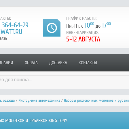
АКТЫ:
ГРАФИК РАБОТЫ:
) 364-64-29
10
00
17
00
Пн.-Пт. с
до
WATT.RU
ИНВЕНТАРИЗАЦИЯ:
5-12 АВГУСТА
вязь
МПАНИИ
ОПЛАТА
ДОСТАВКА
КОНТАКТЫ
т, одежда
/
Инструмент автомеханика
/
Наборы рихтовочных молотков и рубанк
Х МОЛОТКОВ И РУБАНКОВ KING TONY