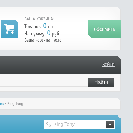
ВАША КОРЗИНА:
0
Товаров:
шт.
0
На сумму:
руб.
Ваша корзина пуста
ВОЙТИ
ов
/ King Tony