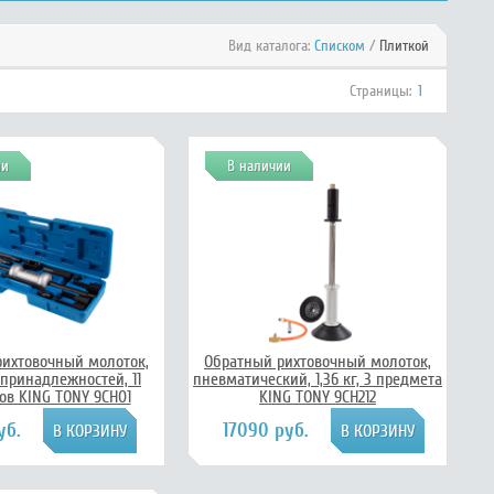
Вид каталога:
Списком
/
Плиткой
Страницы:
1
ии
В наличии
рихтовочный молоток,
Обратный рихтовочный молоток,
принадлежностей, 11
пневматический, 1,36 кг, 3 предмета
ов KING TONY 9CH01
KING TONY 9CH212
уб.
17090 руб.