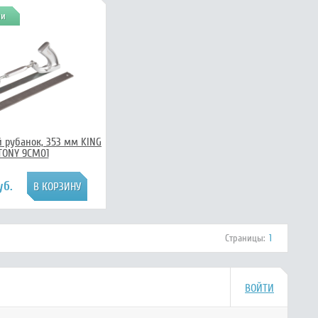
ии
 рубанок, 353 мм KING
TONY 9CM01
уб.
Страницы:
1
ВОЙТИ